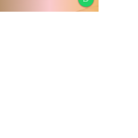
© 2019 YHair Stylist by
Evoltric