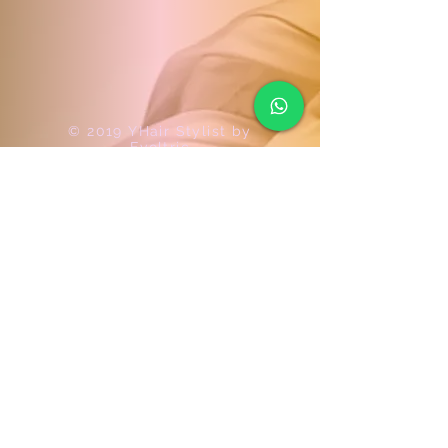
© 2019 YHair Stylist by
Evoltric