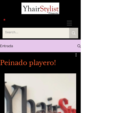
Entrada
Peinado playero!