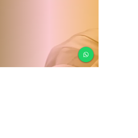
© 2019 YHair Stylist by
Evoltric