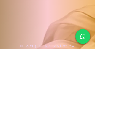
© 2019 YHair Stylist by
Evoltric