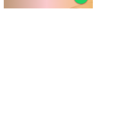
© 2019 YHair Stylist by
Evoltric