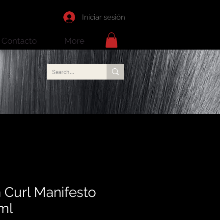
Iniciar sesión
Contacto
More
 Curl Manifesto
ml