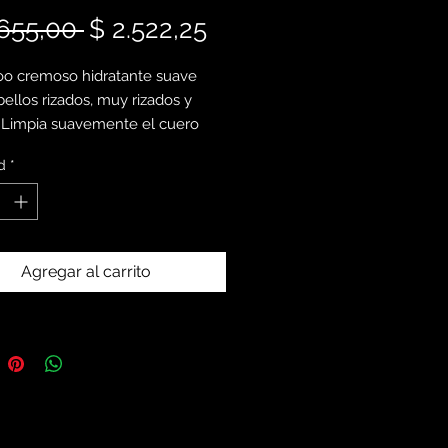
Precio
Precio
.655,00 
$ 2.522,25
de
o cremoso hidratante suave
oferta
bellos rizados, muy rizados y
. Limpia suavemente el cuero
o y el cabello sin eliminar los
d
*
naturales e hidrata
mente los rizos
Agregar al carrito