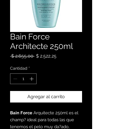
Bain Force
Architecte 250ml
Precio
Precio
 $ 2.655,00 
$ 2.522,25
de
oferta
Cantidad
*
Agregar al carrito
Bain Force
Arquitecte 250ml es el
champ? ideal para todas las que
tenemos el pelo muy da?ado,