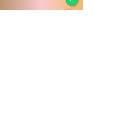
© 2019 YHair Stylist by
Evoltric