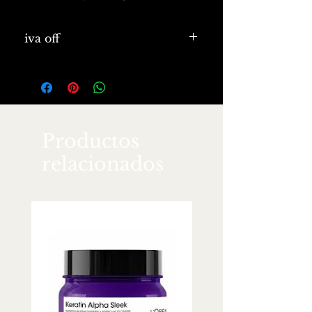
quebradizo y con las puntas
abiertas, ya sea por los tratamientos
iva off
de color, el uso del secador o de la
plancha o debido a los factores
ambientales.
Productos
relacionados