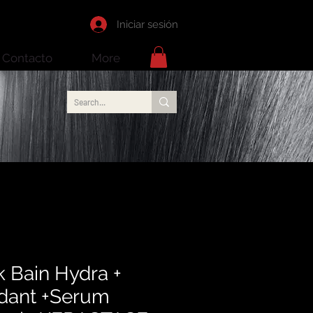
Iniciar sesión
Contacto
More
 Bain Hydra +
dant +Serum