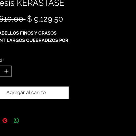
esis KERASTASE
Precio
Precio
.610,00 
$ 9.129,50
de
ABELLOS FINOS Y GRASOS
oferta
NT LARGOS QUEBRADIZOS POR
ANTI CAIDA TRATAMIENTO
d
*
Agregar al carrito