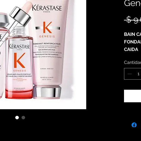
Gen
 $ 9
BAIN C
FONDA
CAIDA
SERUM 
Cantida