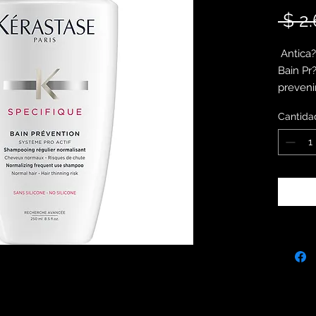
 $ 2
Antica?
Bain Pr
preveni
propied
Cantida
potencia
capilar
inmedia