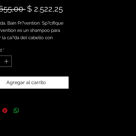
Precio
Precio
.655,00 
$ 2.522,25
de
da. Bain Pr?vention. Sp?cifique
oferta
?vention es un shampoo para
r la ca?da del cabello con
ades estimulantes para
d
*
r la producci?n de la fibra
, engrosarla y otorgar volumen de
to
Agregar al carrito