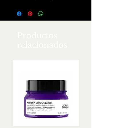
tratamiento y un prolongador del
cuidado y se ha dise?ado espec?
ficamente para el pelo estropeado.
Productos
relacionados