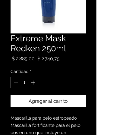
Extreme Mask
Redken 250ml
Precio
Precio
 $ 2.885,00 
$ 2.740,75
de
oferta
Cantidad
*
Agregar al carrito
Mascarilla para pelo estropeado
Mascarilla fortificante para el pelo
dos en uno que incluye un