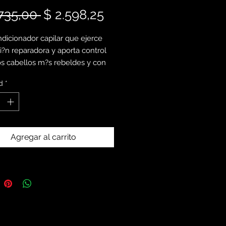
Precio
Precio
.735,00 
$ 2.598,25
de
dicionador capilar que ejerce
oferta
i?n reparadora y aporta control
os cabellos m?s rebeldes y con
ia a encresparse. Esta crema,
d
*
a a disciplinar el cabello y lo
 movimiento y fluidez, a la vez
ilita el desenredado
Agregar al carrito