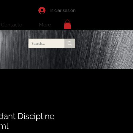
Iniciar sesión
Contacto
More
ant Discipline
ml