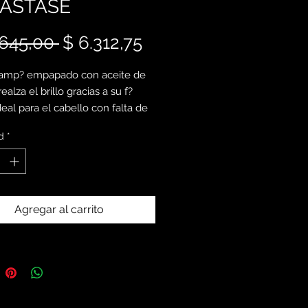
ASTASE
Precio
Precio
.645,00 
$ 6.312,75
de
hamp? empapado con aceite de
oferta
ealza el brillo gracias a su f?
eal para el cabello con falta de
i?n.
d
*
co aceite capilar que potencia el
on un fragancia y protecci?n
l frizz de larga duraci?n.
Agregar al carrito