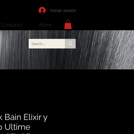
Iniciar sesión
Contacto
More
 Bain Elixir y
o Ultime