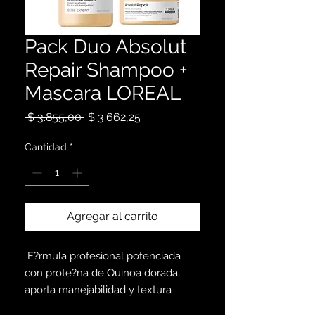
Pack Duo Absolut
Repair Shampoo +
Mascara LOREAL
Precio
Precio
 $ 3.855,00 
$ 3.662,25
de
oferta
Cantidad
*
Agregar al carrito
F?rmula profesional potenciada
con prote?na de Quinoa dorada,
aporta manejabilidad y textura
suave. Es perfecto para aquellos