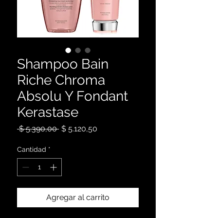
Shampoo Bain
Riche Chroma
Absolu Y Fondant
Kerastase
Precio
Precio
 $ 5.390,00 
$ 5.120,50
de
oferta
Cantidad
*
Agregar al carrito