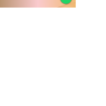
© 2019 YHair Stylist by
Evoltric