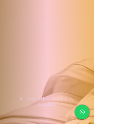
© 2019 YHair Stylist by
Evoltric