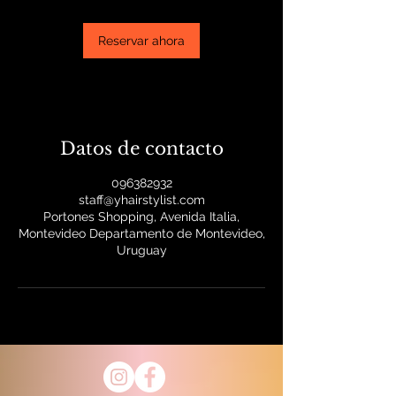
n
Reservar ahora
Datos de contacto
096382932
staff@yhairstylist.com
Portones Shopping, Avenida Italia,
Montevideo Departamento de Montevideo,
Uruguay